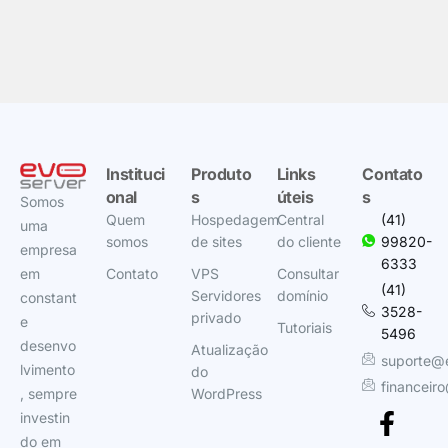
Instituci
Produto
Links
Contato
onal
s
úteis
s
Somos
Quem
Hospedagem
Central
(41)
uma
somos
de sites
do cliente
99820-
empresa
6333
em
Contato
VPS
Consultar
(41)
Servidores
domínio
constant
3528-
privado
e
Tutoriais
5496
desenvo
Atualização
suporte@
lvimento
do
financeir
, sempre
WordPress
investin
do em