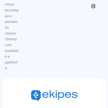
novas
tecnolog
ias e
atenden
do
nossos
clientes
com
qualidad
e e
agilidad
e.