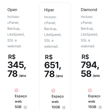
Open
Diamond
Hiper
Incluso:
Incluso:
Incluso:
cPanel,
cPanel,
cPanel,
Backup,
Backup,
Backup,
LiteSpeed,
LiteSpeed,
LiteSpeed,
SSL e
SSL e
SSL e
webmail.
webmail.
webmail.
R$
R$
R$
345,
794,
651,
78
58
78
/ano
/ano
/ano
Espaço
Espaço
Espaço
web
web
web
5GB
15GB
10GB