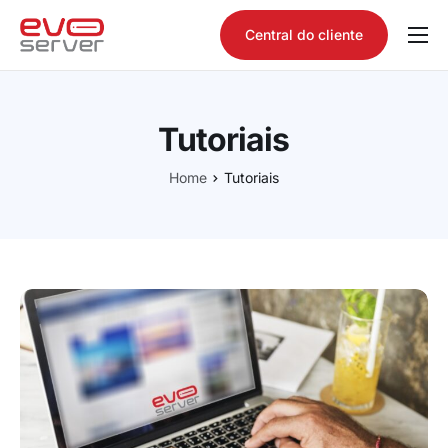
Central do cliente
Quem somos
Produtos
Tutoriais
Consultar domínio
Home
Tutoriais
Tutoriais
Contato