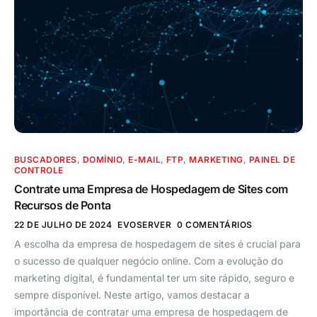
BUSCADORES
,
DOMÍNIO
,
E-MAIL
,
FTP
,
MARKETING
,
PAINEL DE
CONTROLE
Contrate uma Empresa de Hospedagem de Sites com
Recursos de Ponta
22 DE JULHO DE 2024
EVOSERVER
0 COMENTÁRIOS
A escolha da empresa de hospedagem de sites é crucial para
o sucesso de qualquer negócio online. Com a evolução do
marketing digital, é fundamental ter um site rápido, seguro e
sempre disponível. Neste artigo, vamos destacar a
importância de contratar uma empresa de hospedagem de