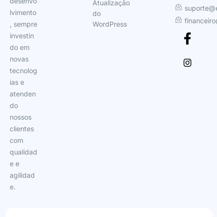
desenvo
Atualização
suporte@
lvimento
do
financeir
, sempre
WordPress
investin
do em
novas
tecnolog
ias e
atenden
do
nossos
clientes
com
qualidad
e e
agilidad
e.