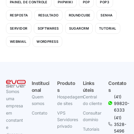
PAINEL DE CONTROLE
PHPWIKI
POP
POP3
RESPOSTA
RESULTADO
ROUNDCUBE
SENHA
SERVIDOR
SOFTWARES
SUGARCRM
TUTORIAL
WEBMAIL
WORDPRESS
Instituci
Produto
Links
Contato
onal
s
úteis
s
Somos
Quem
Hospedagem
Central
(41)
uma
somos
de sites
do cliente
99820-
empresa
6333
em
Contato
VPS
Consultar
(41)
Servidores
domínio
constant
3528-
privado
e
Tutoriais
5496