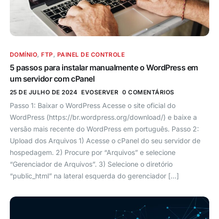
DOMÍNIO
,
FTP
,
PAINEL DE CONTROLE
5 passos para instalar manualmente o WordPress em
um servidor com cPanel
25 DE JULHO DE 2024
EVOSERVER
0 COMENTÁRIOS
Passo 1: Baixar o WordPress Acesse o site oficial do
WordPress (https://br.wordpress.org/download/) e baixe a
versão mais recente do WordPress em português. Passo 2:
Upload dos Arquivos 1) Acesse o cPanel do seu servidor de
hospedagem. 2) Procure por “Arquivos” e selecione
“Gerenciador de Arquivos”. 3) Selecione o diretório
“public_html” na lateral esquerda do gerenciador […]