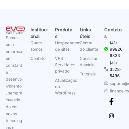
Instituci
Produto
Links
Contato
onal
s
úteis
s
Somos
Quem
Hospedagem
Central
(41)
uma
somos
de sites
do cliente
99820-
empresa
6333
em
Contato
VPS
Consultar
(41)
Servidores
domínio
constant
3528-
privado
e
Tutoriais
5496
desenvo
Atualização
suporte@
lvimento
do
financeir
, sempre
WordPress
investin
do em
novas
tecnolog
ias e