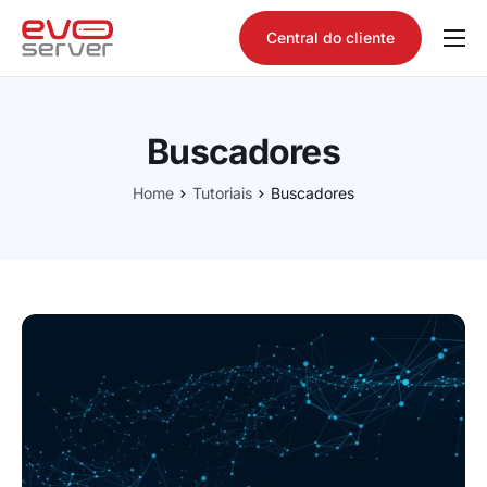
Central do cliente
Quem somos
Produtos
Buscadores
Consultar domínio
Home
Tutoriais
Buscadores
Tutoriais
Contato