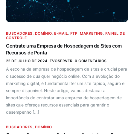
BUSCADORES
,
DOMÍNIO
,
E-MAIL
,
FTP
,
MARKETING
,
PAINEL DE
CONTROLE
Contrate uma Empresa de Hospedagem de Sites com
Recursos de Ponta
22 DE JULHO DE 2024
EVOSERVER
0 COMENTÁRIOS
A escolha da empresa de hospedagem de sites é crucial para
o sucesso de qualquer negócio online. Com a evolução do
marketing digital, é fundamental ter um site rápido, seguro e
sempre disponível. Neste artigo, vamos destacar a
importância de contratar uma empresa de hospedagem de
sites que ofereça recursos essenciais para garantir o
desempenho […]
BUSCADORES
,
DOMÍNIO