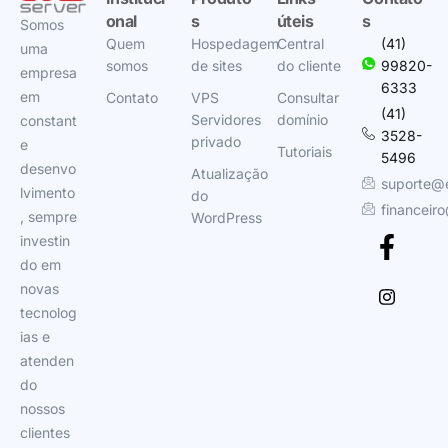
onal
s
úteis
s
Somos
Quem
Hospedagem
Central
(41)
uma
somos
de sites
do cliente
99820-
empresa
6333
em
Contato
VPS
Consultar
(41)
Servidores
domínio
constant
3528-
privado
e
Tutoriais
5496
desenvo
Atualização
suporte@
lvimento
do
financeir
, sempre
WordPress
investin
do em
novas
tecnolog
ias e
atenden
do
nossos
clientes