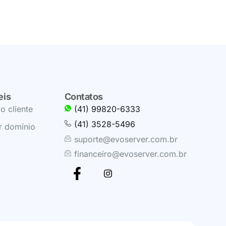
eis
Contatos
o cliente
(41) 99820-6333
(41) 3528-5496
r domínio
suporte@evoserver.com.br
financeiro@evoserver.com.br