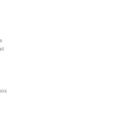
S
e
il
sos