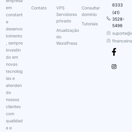
empresa
6333
em
Contato
VPS
Consultar
(41)
Servidores
domínio
constant
3528-
privado
e
Tutoriais
5496
desenvo
Atualização
suporte@
lvimento
do
financeir
, sempre
WordPress
investin
do em
novas
tecnolog
ias e
atenden
do
nossos
clientes
com
qualidad
e e