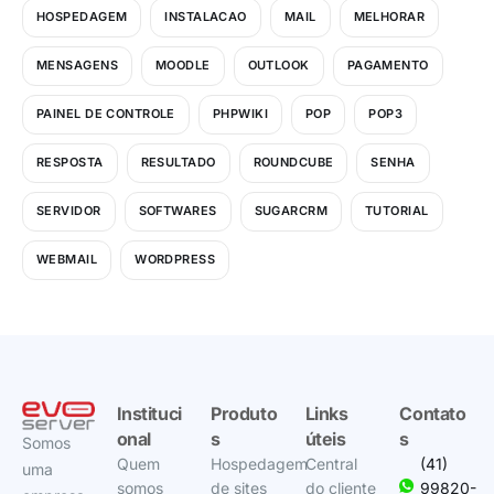
HOSPEDAGEM
INSTALACAO
MAIL
MELHORAR
MENSAGENS
MOODLE
OUTLOOK
PAGAMENTO
PAINEL DE CONTROLE
PHPWIKI
POP
POP3
RESPOSTA
RESULTADO
ROUNDCUBE
SENHA
SERVIDOR
SOFTWARES
SUGARCRM
TUTORIAL
WEBMAIL
WORDPRESS
Instituci
Produto
Links
Contato
onal
s
úteis
s
Somos
Quem
Hospedagem
Central
(41)
uma
somos
de sites
do cliente
99820-