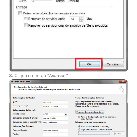
8.
Clique no botão “
Avançar
”.