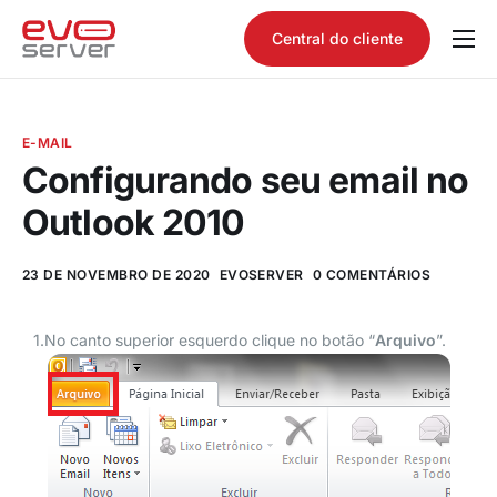
Central do cliente
Quem somos
Produtos
E-MAIL
Consultar domínio
Configurando seu email no
Outlook 2010
Tutoriais
Contato
23 DE NOVEMBRO DE 2020
EVOSERVER
0 COMENTÁRIOS
1.No canto superior esquerdo clique no botão “
Arquivo
”.